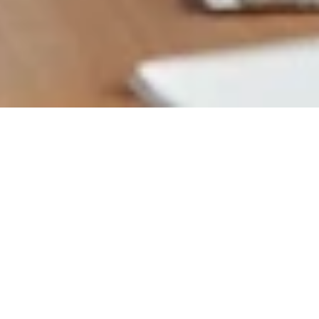
R
e
l
i
a
b
l
e
I
n
t
e
r
m
o
d
a
l
,
D
r
a
y
a
g
e
&
H
o
p
p
e
r
B
o
t
t
o
m
T
r
a
n
s
p
o
r
t
a
t
i
o
n