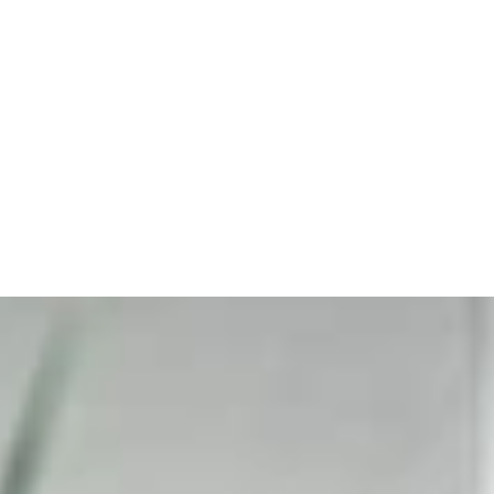
A
B
O
U
T
2
V
T
R
U
C
K
I
N
G